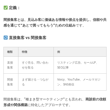
定義：
間接集客とは、見込み客に価値ある情報や接点を提供し、信頼や共
感を通じて“あとで買ってもらう”ための仕組み
です。
直接集客 vs 間接集客
種類
特徴
例
直接
すぐ売る、問い合わ
リスティング広告、セールLP、
集客
せを取る
SEO記事
間接
まず届ける・つなが
Voicy、YouTube、メールマガジ
集客
る
ン、SNS発信
間接集客は、“種まき型マーケティング”とも言われ、
商談前の信頼
形成や関係構築
に特化したアプローチです。