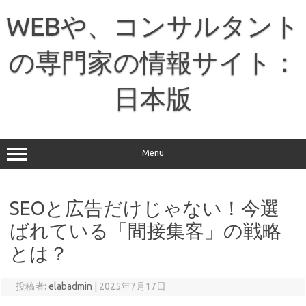
コ
ン
WEBや、コンサルタント
テ
ン
ツ
へ
の専門家の情報サイト：
ス
キ
ッ
日本版
プ
Menu
SEOと広告だけじゃない！今選
ばれている「間接集客」の戦略
とは？
投稿者:
elabadmin
|
2025年7月17日