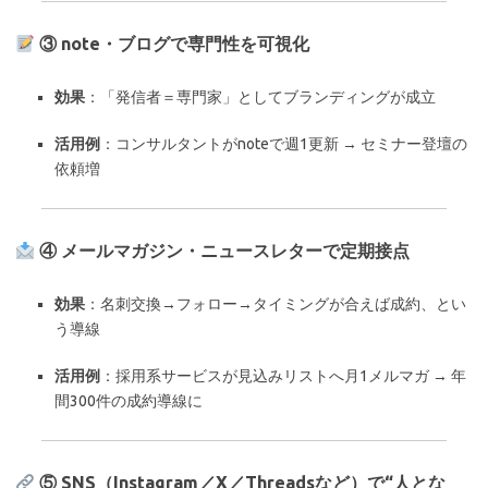
③ note・ブログで専門性を可視化
効果
：「発信者＝専門家」としてブランディングが成立
活用例
：コンサルタントがnoteで週1更新 → セミナー登壇の
依頼増
④ メールマガジン・ニュースレターで定期接点
効果
：名刺交換→フォロー→タイミングが合えば成約、とい
う導線
活用例
：採用系サービスが見込みリストへ月1メルマガ → 年
間300件の成約導線に
⑤ SNS（Instagram／X／Threadsなど）で“人とな