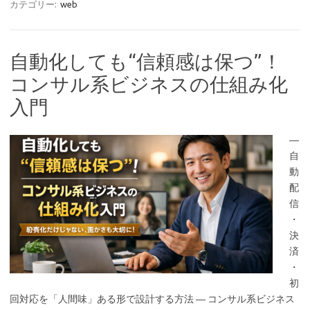
カテゴリー:
web
自動化しても“信頼感は保つ”！
コンサル系ビジネスの仕組み化
入門
―
自
動
配
信
・
決
済
・
初
回対応を「人間味」ある形で設計する方法 ― コンサル系ビジネス