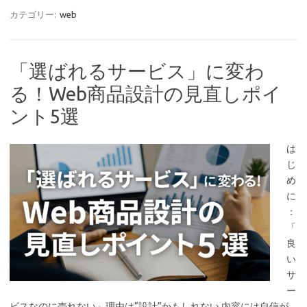
カテゴリー:
web
「選ばれるサービス」に変わ
る！Web商品設計の見直しポイ
ント5選
は
じ
め
に
：
「
良
い
サ
ー
ビスなのに売れない」理由は“設計”かもしれない 内容には自信が