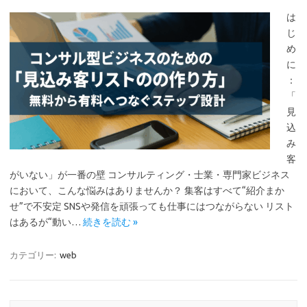
は
じ
め
に
：
「
見
込
み
客
がいない」が一番の壁 コンサルティング・士業・専門家ビジネス
において、こんな悩みはありませんか？ 集客はすべて“紹介まか
せ”で不安定 SNSや発信を頑張っても仕事にはつながらない リスト
はあるが“動い…
続きを読む »
カテゴリー:
web