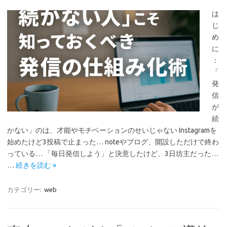
は
じ
め
に
：
「
発
信
が
続
かない」のは、才能やモチベーションのせいじゃない Instagramを
始めたけど3投稿で止まった… noteやブログ、開設しただけで終わ
っている… 「毎日発信しよう」と決意したけど、3日坊主だった…
…
続きを読む »
カテゴリー:
web