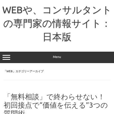
コ
ン
WEBや、コンサルタント
テ
ン
ツ
へ
の専門家の情報サイト：
ス
キ
ッ
日本版
プ
Menu
「
WEB
」カテゴリーアーカイブ
「無料相談」で終わらせない！
初回接点で“価値を伝える”3つの
質問術