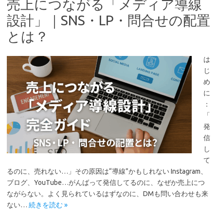
売上につながる「メディア導線
設計」｜SNS・LP・問合せの配置
とは？
は
じ
め
に
：
「
発
信
し
て
るのに、売れない…」その原因は“導線”かもしれない Instagram、
ブログ、YouTube…がんばって発信してるのに、なぜか売上につ
ながらない。よく見られているはずなのに、DMも問い合わせも来
ない…
続きを読む »