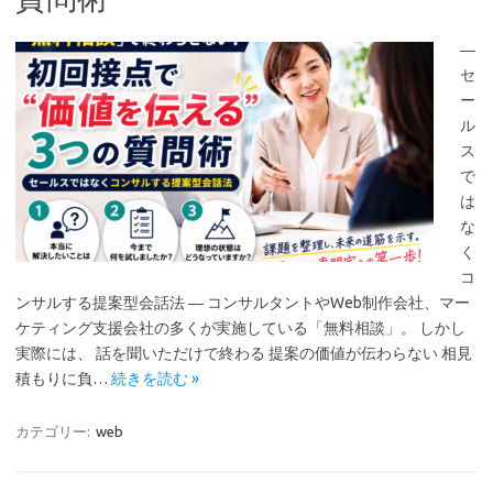
―
セ
ー
ル
ス
で
は
な
く
コ
ンサルする提案型会話法 ― コンサルタントやWeb制作会社、マー
ケティング支援会社の多くが実施している「無料相談」。 しかし
実際には、 話を聞いただけで終わる 提案の価値が伝わらない 相見
積もりに負…
続きを読む »
カテゴリー:
web