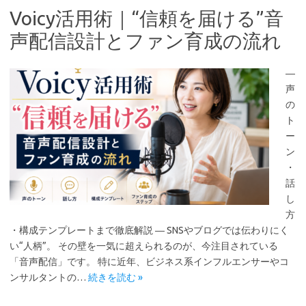
Voicy活用術｜“信頼を届ける”音
声配信設計とファン育成の流れ
―
声
の
ト
ー
ン
・
話
し
方
・構成テンプレートまで徹底解説 ― SNSやブログでは伝わりにく
い“人柄”。 その壁を一気に超えられるのが、今注目されている
「音声配信」です。 特に近年、ビジネス系インフルエンサーやコ
ンサルタントの…
続きを読む »