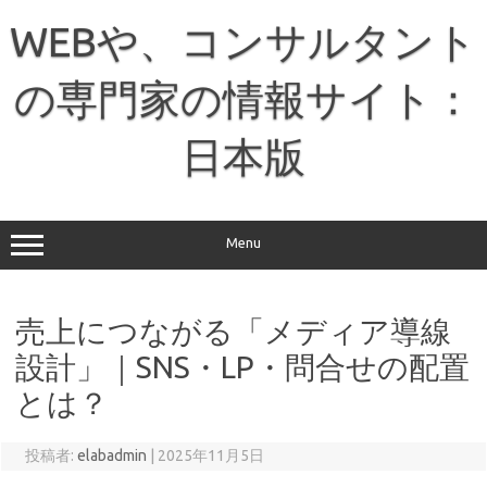
コ
ン
WEBや、コンサルタント
テ
ン
ツ
へ
の専門家の情報サイト：
ス
キ
ッ
日本版
プ
Menu
売上につながる「メディア導線
設計」｜SNS・LP・問合せの配置
とは？
投稿者:
elabadmin
|
2025年11月5日