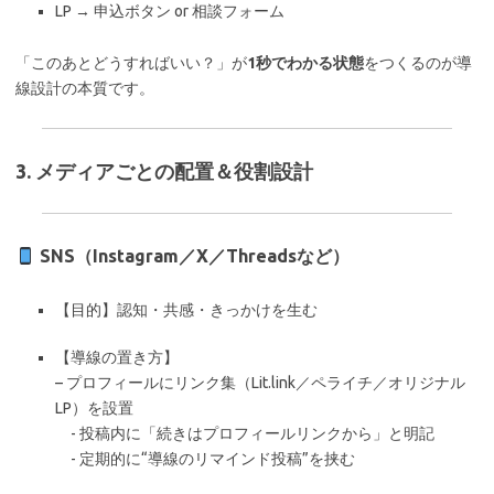
LP → 申込ボタン or 相談フォーム
「このあとどうすればいい？」が
1秒でわかる状態
をつくるのが導
線設計の本質です。
3. メディアごとの配置＆役割設計
SNS（Instagram／X／Threadsなど）
【目的】認知・共感・きっかけを生む
【導線の置き方】
– プロフィールにリンク集（Lit.link／ペライチ／オリジナル
LP）を設置
- 投稿内に「続きはプロフィールリンクから」と明記
- 定期的に“導線のリマインド投稿”を挟む