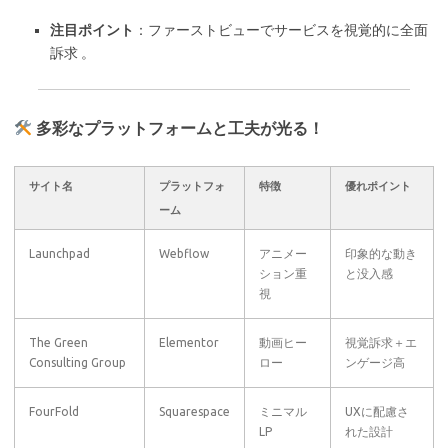
注目ポイント
：ファーストビューでサービスを視覚的に全面
訴求 。
多彩なプラットフォームと工夫が光る！
サイト名
プラットフォ
特徴
優れポイント
ーム
Launchpad
Webflow
アニメー
印象的な動き
ション重
と没入感
視
The Green
Elementor
動画ヒー
視覚訴求＋エ
Consulting Group
ロー
ンゲージ高
FourFold
Squarespace
ミニマル
UXに配慮さ
LP
れた設計