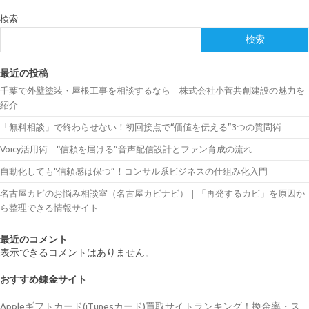
検索
検索
最近の投稿
千葉で外壁塗装・屋根工事を相談するなら｜株式会社小菅共創建設の魅力を
紹介
「無料相談」で終わらせない！初回接点で“価値を伝える”3つの質問術
Voicy活用術｜“信頼を届ける”音声配信設計とファン育成の流れ
自動化しても“信頼感は保つ”！コンサル系ビジネスの仕組み化入門
名古屋カビのお悩み相談室（名古屋カビナビ）｜「再発するカビ」を原因か
ら整理できる情報サイト
最近のコメント
表示できるコメントはありません。
おすすめ錬金サイト
Appleギフトカード(iTunesカード)買取サイトランキング！換金率・ス