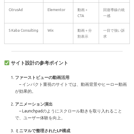
CitrusAd
Elementor
動画＋
回遊導線の統
CTA
一感
S Kaba Consulting
Wix
動画＋分
一目で強い訴
割表示
求
サイト設計の参考ポイント
ファーストビューの動画活用
– インパクト重視のサイトでは、動画背景やヒーロー動画
が効果的。
アニメーション演出
– Launchpadのようにスクロール動きを取り入れること
で、ユーザー体験を向上。
ミニマルで整理されたLP構成