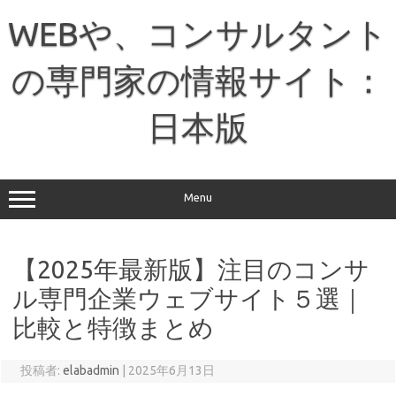
コ
ン
WEBや、コンサルタント
テ
ン
ツ
へ
の専門家の情報サイト：
ス
キ
ッ
日本版
プ
Menu
【2025年最新版】注目のコンサ
ル専門企業ウェブサイト５選｜
比較と特徴まとめ
投稿者:
elabadmin
|
2025年6月13日