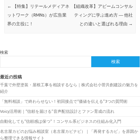
←
【特集】リテールメディアネ
【組織改革】アビームコンサル
ットワーク（RMNs）が広告業
ティングに学ぶ進め方 ― 他社
界の主役に！
との違いと選ばれる理由
→
検索
検索
最近の投稿
千葉で外壁塗装・屋根工事を相談するなら｜株式会社小菅共創建設の魅力を
紹介
「無料相談」で終わらせない！初回接点で“価値を伝える”3つの質問術
Voicy活用術｜“信頼を届ける”音声配信設計とファン育成の流れ
自動化しても“信頼感は保つ”！コンサル系ビジネスの仕組み化入門
名古屋カビのお悩み相談室（名古屋カビナビ）｜「再発するカビ」を原因か
ら整理できる情報サイト