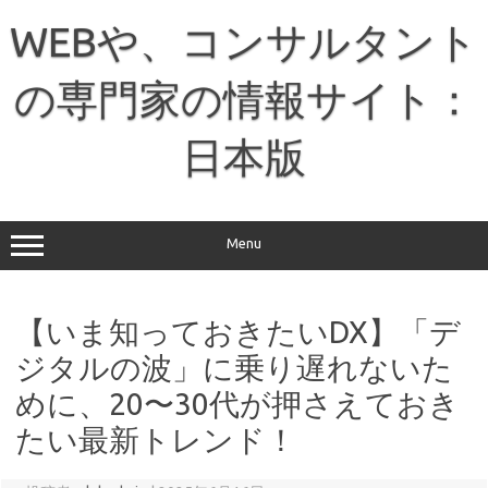
コ
ン
WEBや、コンサルタント
テ
ン
ツ
へ
の専門家の情報サイト：
ス
キ
ッ
日本版
プ
Menu
【いま知っておきたいDX】「デ
ジタルの波」に乗り遅れないた
めに、20〜30代が押さえておき
たい最新トレンド！