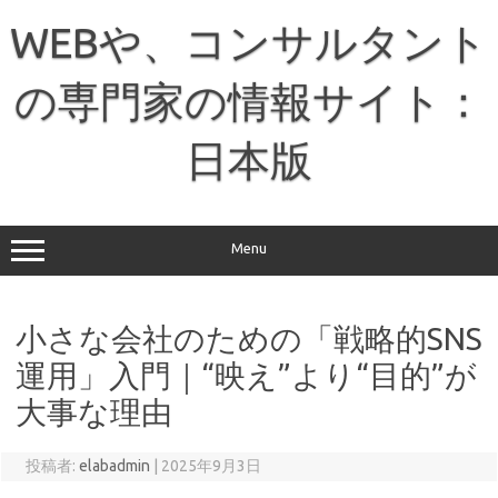
コ
ン
WEBや、コンサルタント
テ
ン
ツ
へ
の専門家の情報サイト：
ス
キ
ッ
日本版
プ
Menu
小さな会社のための「戦略的SNS
運用」入門｜“映え”より“目的”が
大事な理由
投稿者:
elabadmin
|
2025年9月3日