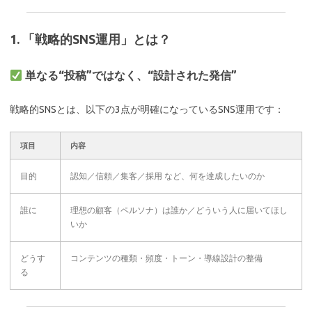
1. 「戦略的SNS運用」とは？
単なる“投稿”ではなく、“設計された発信”
戦略的SNSとは、以下の3点が明確になっているSNS運用です：
項目
内容
目的
認知／信頼／集客／採用 など、何を達成したいのか
誰に
理想の顧客（ペルソナ）は誰か／どういう人に届いてほし
いか
どうす
コンテンツの種類・頻度・トーン・導線設計の整備
る