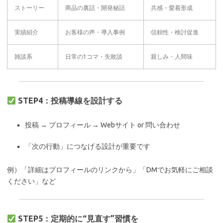
ストーリー
商品の裏話・開発秘話
共感・愛着形成
実績紹介
お客様の声・導入事例
信頼性・検討促進
雑談系
日常の1コマ・失敗談
親しみ・人間味
STEP4：投稿導線を設計する
投稿 → プロフィール → Webサイト or 問い合わせ
「次の行動」につなげる設計が重要です
例）「詳細はプロフィールのリンクから」「DMでお気軽にご相談
ください」など
STEP5：定期的に“見直す”習慣を