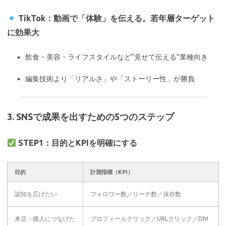
TikTok：動画で「体験」を伝える。若年層ターゲット
に効果大
飲食・美容・ライフスタイルなど“見せて伝える”業種向き
編集技術より「リアルさ」や「ストーリー性」が勝負
3. SNSで成果を出すための5つのステップ
STEP1：目的とKPIを明確にする
目的
計測指標（KPI）
認知を広げたい
フォロワー数／リーチ数／保存数
来店・購入につなげた
プロフィールクリック／URLクリック／DM